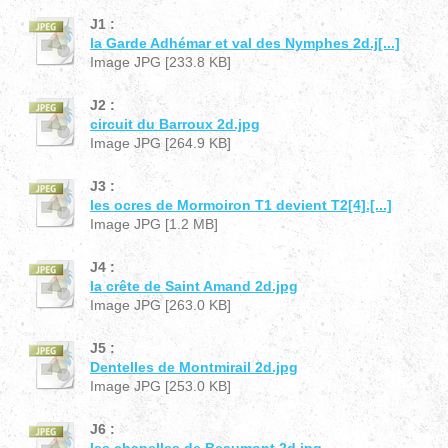
J1 :
la Garde Adhémar et val des Nymphes 2d.j[...]
Image JPG [233.8 KB]
J2 :
circuit du Barroux 2d.jpg
Image JPG [264.9 KB]
J3 :
les ocres de Mormoiron T1 devient T2[4].[...]
Image JPG [1.2 MB]
J4 :
la crête de Saint Amand 2d.jpg
Image JPG [263.0 KB]
J5 :
Dentelles de Montmirail 2d.jpg
Image JPG [253.0 KB]
J6 :
les chapelles de Beaumont 2d.jpg