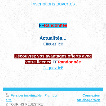
Inscriptions ouvertes
FF
Randonnée
Actualités...
Cliquez ici!
Découvrez vos avantages offerts avec
votre licence
FF
Randonnée
Cliquez ici
!
Version imprimable
|
Plan du
Connexion
site
Affichage Web
© TOURING PEDESTRE