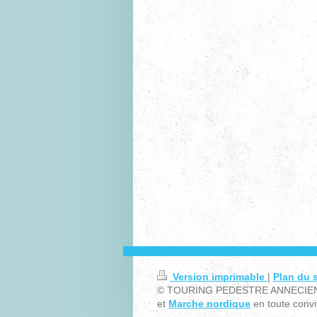
Version imprimable
|
Plan du s
© TOURING PEDESTRE ANNECIE
et
Marche nordique
en toute conviv