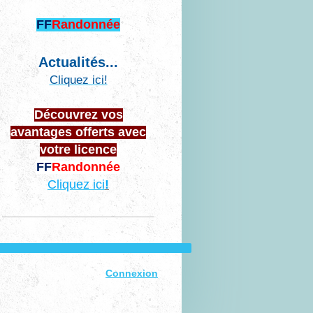
FF
Randonnée
Actualités...
Cliquez ici!
Découvrez vos
avantages offerts avec
votre licence
FF
Randonnée
Cliquez ici
!
Connexion