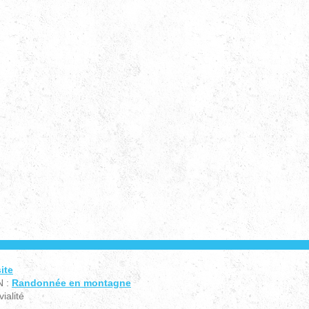
ite
N :
Randonnée en montagne
ialité