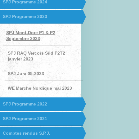
SPJ Programme 2024
SPJ Programme 2023
SPJ Mont-Dore P1 & P2
Septembre 2023
SPJ RAQ Vercors Sud P2T2
janvier 2023
SPJ Jura 05-2023
WE Marche Nordique mai 2023
SPJ Programme 2022
SPJ Programme 2021
Comptes rendus S.P.J.