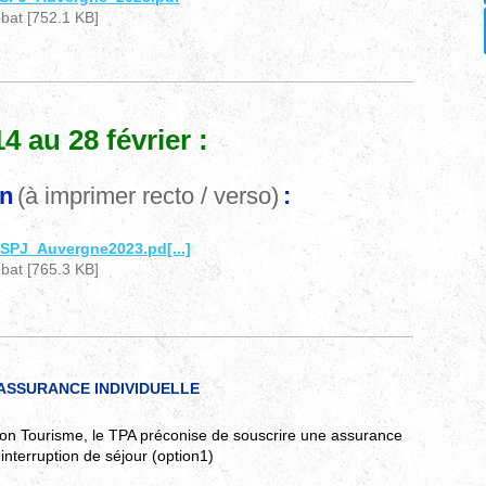
at [752.1 KB]
u 14 au 28 février :
on
(à imprimer recto / verso)
:
n_SPJ_Auvergne2023.pd[...]
at [765.3 KB]
ASSURANCE INDIVIDUELLE
ion Tourisme, le TPA préconise de souscrire une assurance
 interruption de séjour (option1)