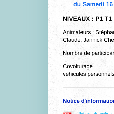
du Samedi 16
NIVEAUX : P1 T1 
Animateurs :
Stéphan
Claude, Jannick Ché
Nombre de particip
Covoiturage :
véhicules personnel
Notice d'information
Notice_information