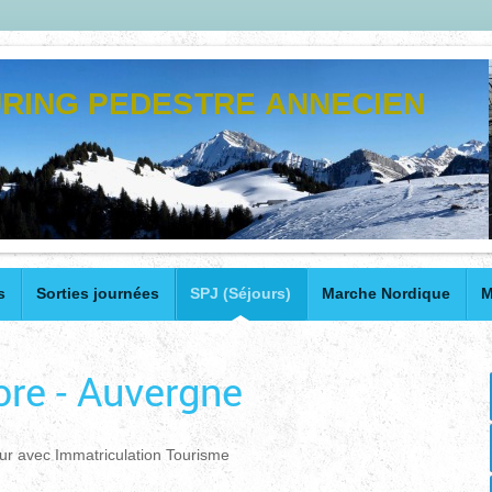
RING PEDESTRE ANNECIEN
s
Sorties journées
SPJ (Séjours)
Marche Nordique
M
re - Auvergne
ur avec Immatriculation Tourisme