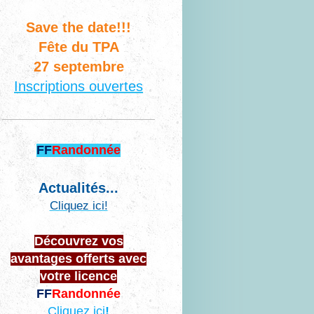
Save the date!!!
Fête du TPA
27 septembre
Inscriptions ouvertes
FF
Randonnée
Actualités...
Cliquez ici!
Découvrez vos
avantages offerts avec
votre licence
FF
Randonnée
Cliquez ici
!