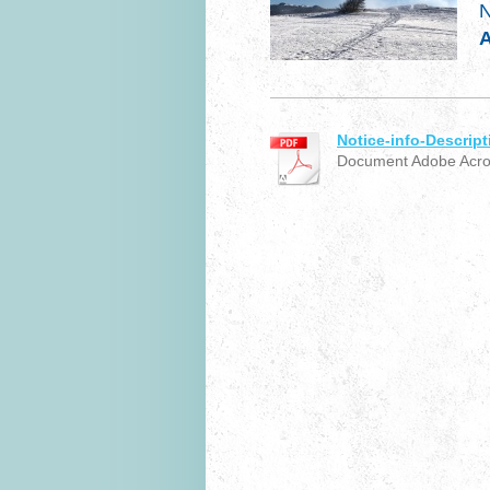
N
A
Notice-info-Descript
Document Adobe Acrob