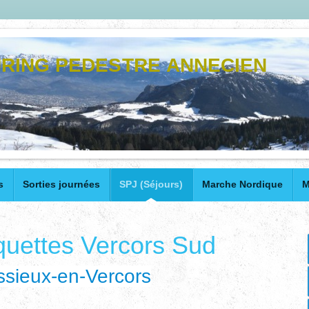
RING PEDESTRE ANNECIEN
s
Sorties journées
SPJ (Séjours)
Marche Nordique
M
uettes Vercors Sud
ssieux-en-Vercors