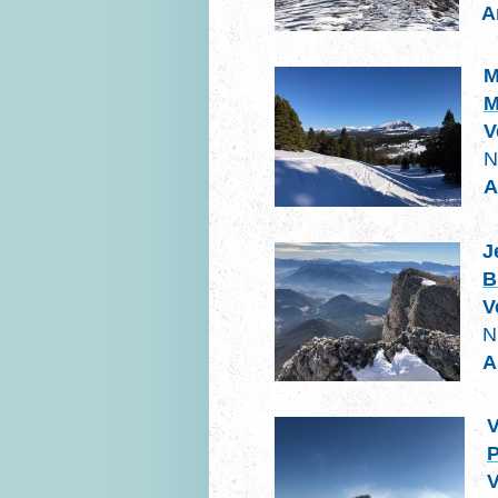
A
M
M
V
N
A
J
B
V
N
A
V
P
V