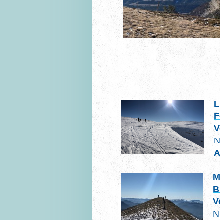
L
F
V
N
A
M
B
V
N