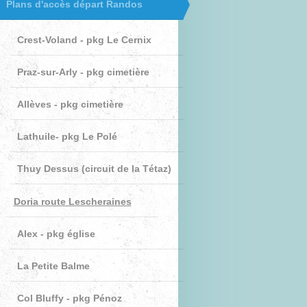
Plans d'accès départ Randos
Crest-Voland - pkg Le Cernix
Praz-sur-Arly - pkg cimetière
Allèves - pkg cimetière
Lathuile- pkg Le Polé
Thuy Dessus (circuit de la Tétaz)
Doria route Lescheraines
Alex - pkg église
La Petite Balme
Col Bluffy - pkg Pénoz