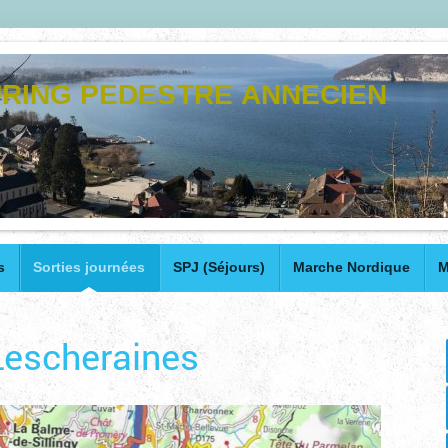
RING PEDESTRE ANNECIEN
s
Sorties journées
SPJ (Séjours)
Marche Nordique
M
Lescheraines