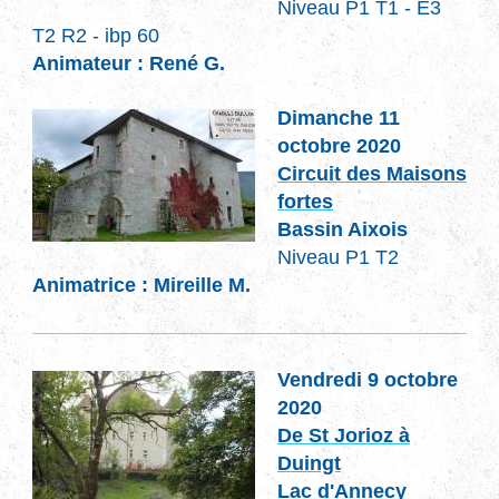
Niveau P1 T1 - E3
T2 R2 - ibp 60
Animateur : René G.
Dimanche 11
octobre 2020
Circuit des Maisons
fortes
Bassin Aixois
Niveau P1 T2
Animatrice : Mireille M.
Vendredi 9 octobre
2020
De St Jorioz à
Duingt
Lac d'Annecy