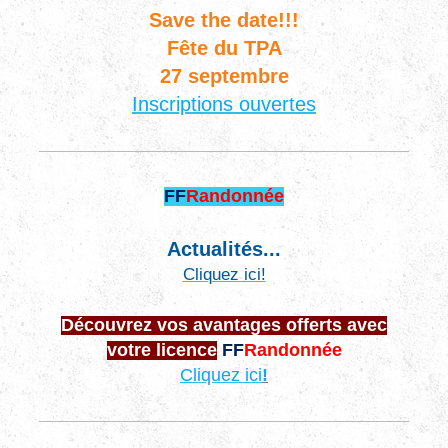
Save the date!!!
Fête du TPA
27 septembre
Inscriptions ouvertes
FF
Randonnée
Actualités...
Cliquez ici!
Découvrez vos avantages offerts avec
votre licence
FF
Randonnée
Cliquez ici
!