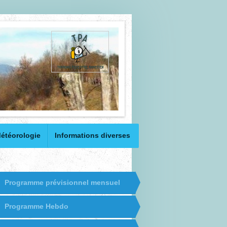
étéorologie
Informations diverses
Programme prévisionnel mensuel
Programme Hebdo